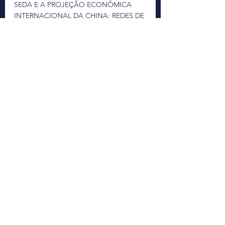
SEDA E A PROJEÇÃO ECONÔMICA 
INTERNACIONAL DA CHINA: REDES DE 
FINANCIAMENTO, FLUXOS DE 
INVESTIMENTO EXTERNO DIRETO (IED) 
E CONTRATOS DE CONSTRUÇÃO” 
Instituto de Pesquisa Econômica 
Aplicada (Ipea), 2021
MEARSHEIMER, J. J. The Tragedy of 
Great Power Politics. [s.l.] W.W. Norton & 
Company, 2001.
KESSLER, S. What Is “Friendshoring”?. 
The New York Times, 18 nov. 2022.
NEDOPIL, C. Countries of the Belt and 
Road Initiative (BRI) – Green Finance & 
Development Center. Disponível em: 
<
https://greenfdc.org/countries-of-the-
belt-and-road-initiative-bri/
>. 