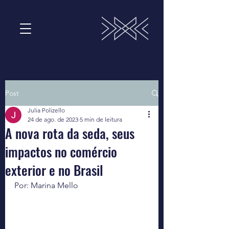
Post
Julia Polizello
24 de ago. de 2023
5 min de leitura
A nova rota da seda, seus
impactos no comércio
exterior e no Brasil
Por: Marina Mello